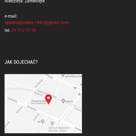
Niedziela: Zamknięte
e-mail:
spodniepolskie.1991@gmail.com
tel.
71 712 77 70
JAK DOJECHAĆ?