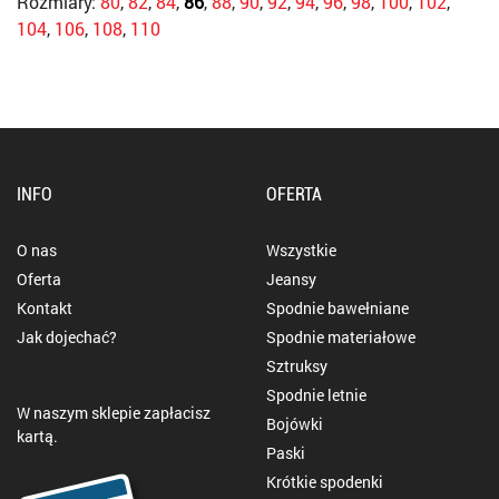
Rozmiary:
80
,
82
,
84
,
86
,
88
,
90
,
92
,
94
,
96
,
98
,
100
,
102
,
104
,
106
,
108
,
110
INFO
OFERTA
O nas
Wszystkie
Oferta
Jeansy
Kontakt
Spodnie bawełniane
Jak dojechać?
Spodnie materiałowe
Sztruksy
Spodnie letnie
W naszym sklepie zapłacisz
Bojówki
kartą.
Paski
Krótkie spodenki